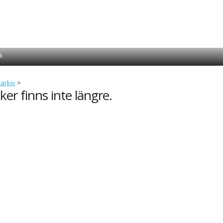
k
tarkiv
>
ker finns inte längre.