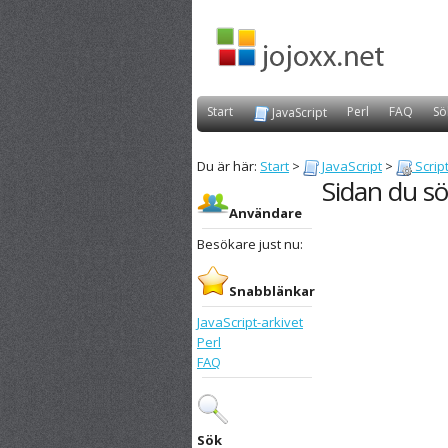
Start
Perl
FAQ
Sö
JavaScript
Du är här:
Start
>
JavaScript
>
Scrip
Sidan du sö
Användare
Besökare just nu:
Snabblänkar
JavaScript-arkivet
Perl
FAQ
Sök