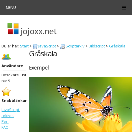
MENU
Du är här:
Start
>
JavaScript
>
Scriptarkiv
>
Bildscript
>
Gråskala
Gråskala
Användare
Exempel
Besökare just
nu: 9
Snabblänkar
JavaScript-
arkivet
Perl
FAQ