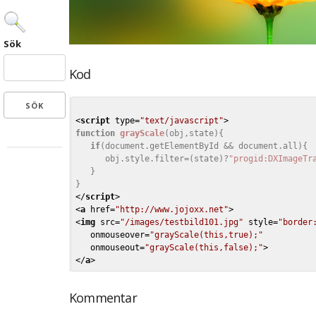
Sök
Kod
<
script
type
=
"text/javascript"
>
function
grayScale
(obj,state)
{
if
(document.getElementById && document.all){

      obj.style.filter=(state)?
"progid:DXImageTr
   }

</
script
>
<
a
href
=
"http://www.jojoxx.net"
>
<
img
src
=
"/images/testbild101.jpg"
style
=
"border
onmouseover
=
"grayScale(this,true);"
onmouseout
=
"grayScale(this,false);"
>
</
a
>
Kommentar