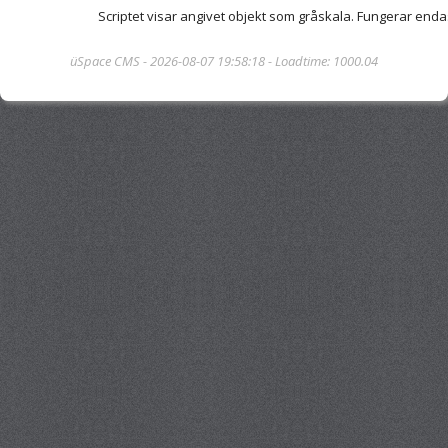
Scriptet visar angivet objekt som gråskala. Fungerar endast
üSpace CMS - 2026-08-07 19:58:18 - Loadtime: 1000.04